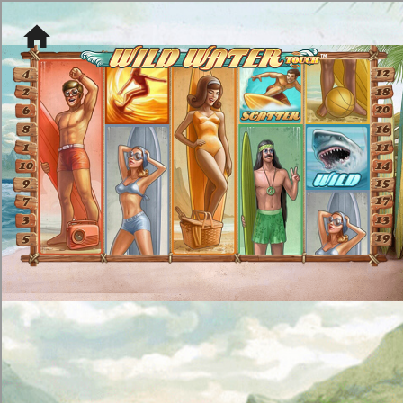
[object HTMLMetaElement]
пополнить счет