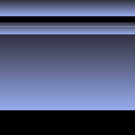
реальные деньги.